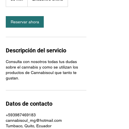
0
m
i
Reservar ahora
n
Descripción del servicio
Consulta con nosotros todas tus dudas
sobre el cannabis y como se utilizan los
productos de Cannabisoul que tanto te
gustan.
Datos de contacto
+593987469183
cannabisoul_mg@hotmail.com
Tumbaco, Quito, Ecuador